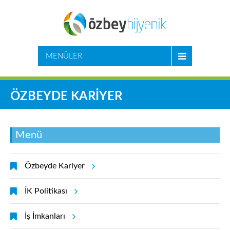
MENÜLER
ÖZBEYDE KARİYER
Menü
Özbeyde Kariyer
İK Politikası
İş İmkanları