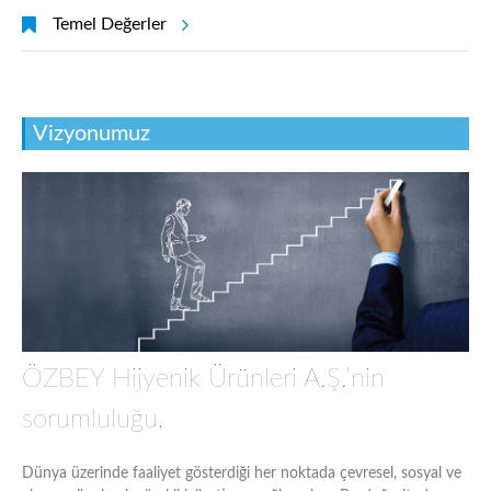
Temel Değerler
Vizyonumuz
ÖZBEY Hijyenik Ürünleri A.Ş.’nin
sorumluluğu,
Dünya üzerinde faaliyet gösterdiği her noktada çevresel, sosyal ve