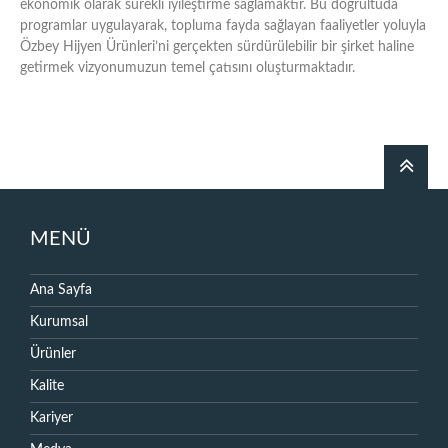
ekonomik olarak sürekli iyileştirme sağlamaktır. Bu doğrultuda
programlar uygulayarak, topluma fayda sağlayan faaliyetler yoluyla
Özbey Hijyen Ürünleri’ni gerçekten sürdürülebilir bir şirket haline
getirmek vizyonumuzun temel çatısını oluşturmaktadır.
MENÜ
Ana Sayfa
Kurumsal
Ürünler
Kalite
Kariyer